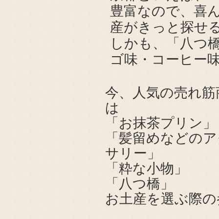
豊富なので、喜
産がきっと探せ
しかも、「八つ
ゴ味・コーヒー
今、人気の売れ筋
は
「お抹茶プリン」
「髪留めなどのア
サリー」
「粋な小物」
「八つ橋」
お土産を選ぶ際の