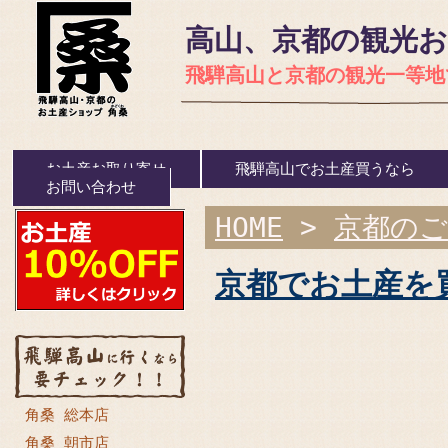
高山、京都の観光
飛騨高山と京都の観光一等地
お土産お取り寄せ
飛騨高山でお土産買うなら
お問い合わせ
HOME
>
京都のご
京都でお土産を
角桑 総本店
角桑 朝市店