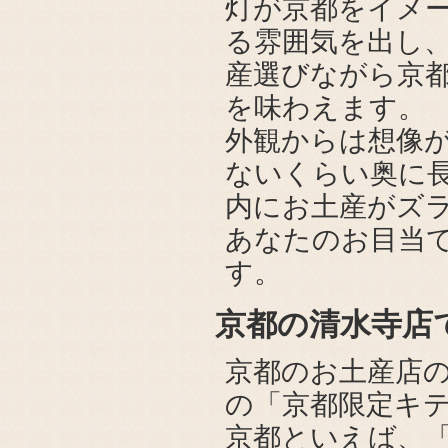
灯が京都をイメ
る雰囲気を出し
産選びながら京
を味わえます。
外観からは想像
ないくらい奥に
内にお土産がズ
あなたのお目当
す。
京都の清水寺店
京都のお土産店
の「京都限定キ
京都といえば、