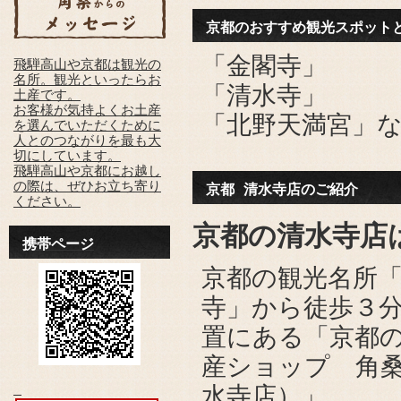
京都のおすすめ観光スポット
「金閣寺」
飛騨高山や京都は観光の
名所。観光といったらお
「清水寺」
土産です。
お客様が気持よくお土産
「北野天満宮」
を選んでいただくために
人とのつながりを最も大
切にしています。
飛騨高山や京都にお越し
の際は、ぜひお立ち寄り
京都 清水寺店のご紹介
ください。
京都の清水寺店
携帯ページ
京都の観光名所
寺」から徒歩３
置にある「京都
産ショップ 角
水寺店）」。