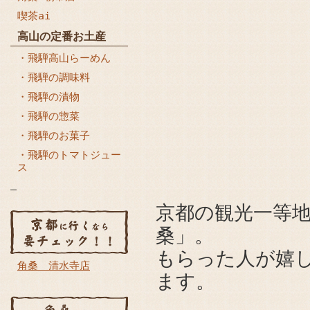
喫茶ai
高山の定番お土産
・飛騨高山らーめん
・飛騨の調味料
・飛騨の漬物
・飛騨の惣菜
・飛騨のお菓子
・飛騨のトマトジュー
ス
京都の観光一等
桑」。
もらった人が嬉
角桑 清水寺店
ます。