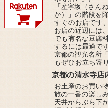
「産寧坂（さん
か）」の階段を
すぐのお店です
お店の近辺には
でも有名な豆腐
するには最適で
京都の観光名所
もぜひお立ち寄
京都の清水寺店
お土産のお買い
旅の一番の楽し
天井からぶら下